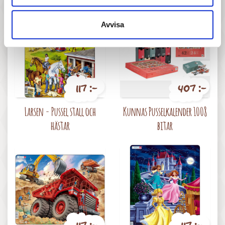
Avvisa
117 :-
407 :-
Pris
Pris
Larsen - Pussel stall och
Kunnas Pusselkalender 1008
hästar
bitar