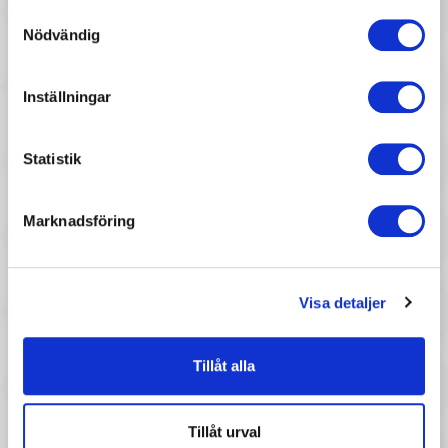
Samtyckesval
Nödvändig
437 :-
117 :-
Inställningar
Pris
Pris
Mumin - Pusseljulkalender
Larsen - Pussel Kaniner
24x60 Bitar
Statistik
Marknadsföring
Visa detaljer
167 :-
187 :-
Tillåt alla
Pris
Pris
Ravensburger - Pussel Pod of
Lanka Kade - Pussel Brandbil
Dolphns, 100 bitar
Tillåt urval