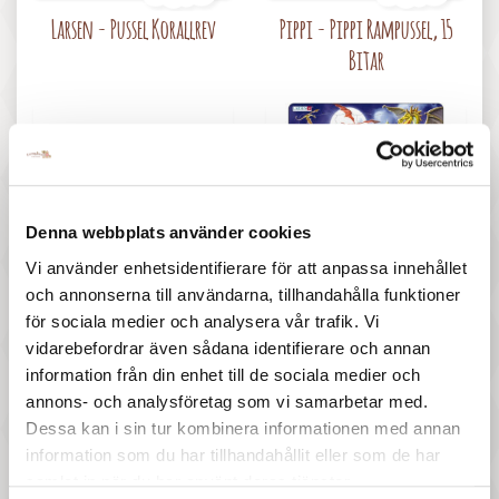
Pris
Pris
Larsen - Pussel Korallrev
Pippi - Pippi Rampussel, 15
Bitar
Denna webbplats använder cookies
Vi använder enhetsidentifierare för att anpassa innehållet
157 :-
117 :-
och annonserna till användarna, tillhandahålla funktioner
Pris
Pris
för sociala medier och analysera vår trafik. Vi
Ravensburger - Pussel Paw
Larsen - Pussel Drakar
vidarebefordrar även sådana identifierare och annan
patrol, 2x24 bitar
information från din enhet till de sociala medier och
annons- och analysföretag som vi samarbetar med.
Dessa kan i sin tur kombinera informationen med annan
information som du har tillhandahållit eller som de har
samlat in när du har använt deras tjänster.