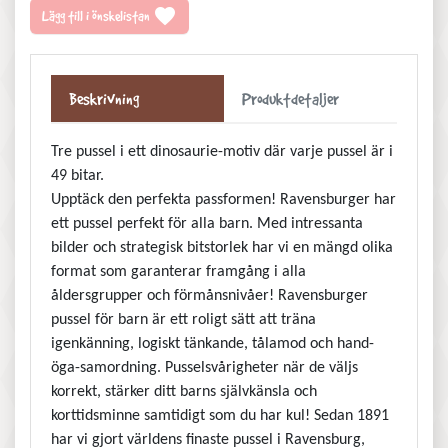
favorite
Lägg till i önskelistan
Beskrivning
Produktdetaljer
Tre pussel i ett dinosaurie-motiv där varje pussel är i
49 bitar.
Upptäck den perfekta passformen! Ravensburger har
ett pussel perfekt för alla barn. Med intressanta
bilder och strategisk bitstorlek har vi en mängd olika
format som garanterar framgång i alla
åldersgrupper och förmånsnivåer! Ravensburger
pussel för barn är ett roligt sätt att träna
igenkänning, logiskt tänkande, tålamod och hand-
öga-samordning. Pusselsvårigheter när de väljs
korrekt, stärker ditt barns självkänsla och
korttidsminne samtidigt som du har kul! Sedan 1891
har vi gjort världens finaste pussel i Ravensburg,