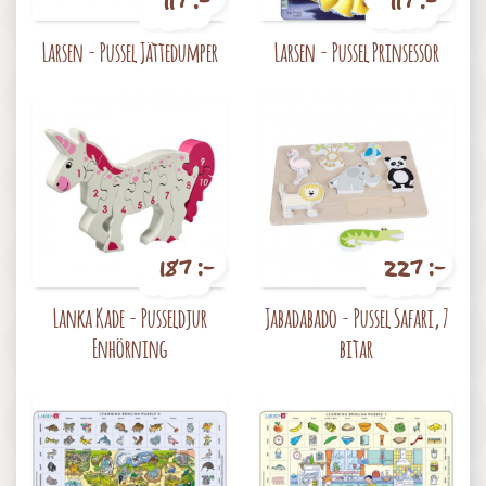
117 :-
117 :-
Pris
Pris
Larsen - Pussel Jättedumper
Larsen - Pussel Prinsessor
187 :-
227 :-
Pris
Pris
Lanka Kade - Pusseldjur
Jabadabado - Pussel Safari, 7
Enhörning
bitar