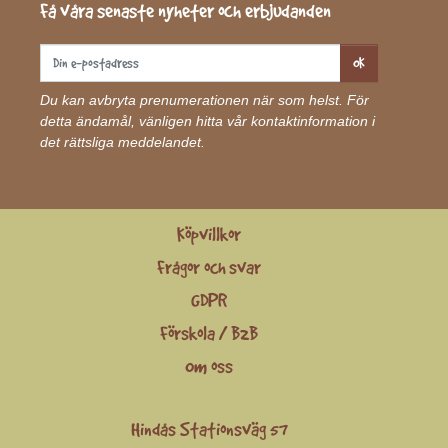
Få våra senaste nyheter och erbjudanden
OK
Du kan avbryta prenumerationen när som helst. För
detta ändamål, vänligen hitta vår kontaktinformation i
det rättsliga meddelandet.
Köpvillkor
Frågor och svar
GDPR
Förskola / B2B
Om oss
Hindås Stationsväg 57