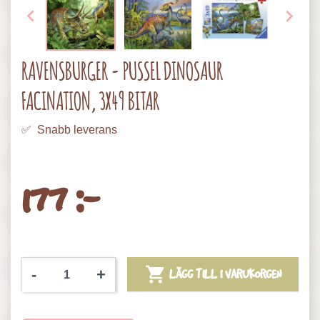


RAVENSBURGER - PUSSEL DINOSAUR
FACINATION, 3X49 BITAR
✅ Snabb leverans
177 :-

-
+
LÄGG TILL I VARUKORGEN