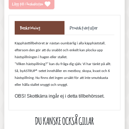
favorite
Lägg till i önskelistan
Beskrivning
Produktdetaljer
Käpphästtillbehöret
är nästan oumbärlig i alla
käpp
häststall,
eftersom den gör att du snabbt och enkelt kan plocka upp
hästspillningen i
hagen
eller stallet.
"Vilken hästspillning?" kan du fråga dig själv. Vi har tänkt på allt.
Så, byASTRUP®-setet innehåller en mestboy, skopa, kvast och 6
hästspillning. Nu finns det ingen ursäkt för att inte smutskasta
eller hålla stallet snyggt och snyggt.
OBS! Skottkärra ingår ej i detta tillbehörsset.
DU KANSKE OCKSÅ GILLAR