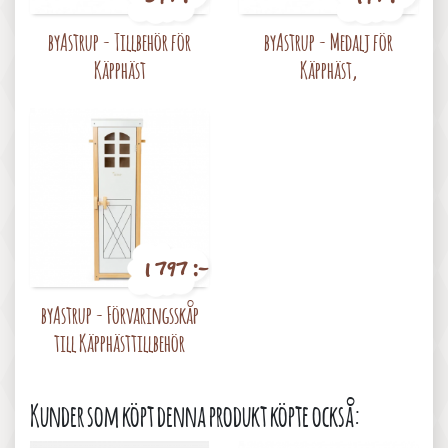
Pris
Pris
byAstrup - Tillbehör för
byAstrup - Medalj för
Käpphäst
Käpphäst,
1 797 :-
Pris
byAstrup - Förvaringsskåp
till Käpphästtillbehör
Kunder som köpt denna produkt köpte också: