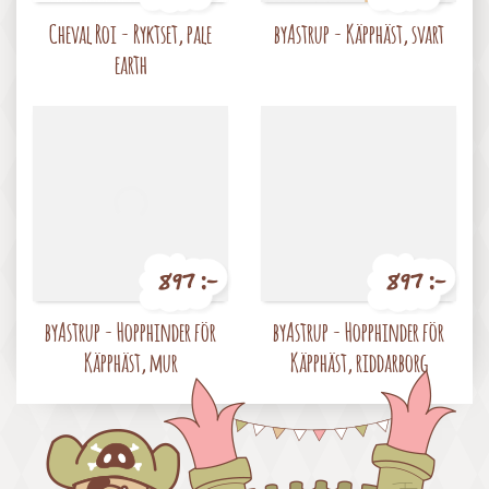
Pris
Pris
Cheval Roi - Ryktset, pale
byAstrup - Käpphäst, svart
earth
897 :-
897 :-
Pris
Pris
byAstrup - Hopphinder för
byAstrup - Hopphinder för
Käpphäst, mur
Käpphäst, riddarborg