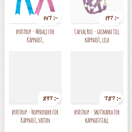
147 :-
197 :-
Pris
Pris
byAstrup - Medalj för
Cheval Roi - grimma till
Käpphäst,
käpphäst, lila
897 :-
787 :-
Pris
Pris
byAstrup - Hopphinder för
byAstrup - Skottkärra för
Käpphäst, vatten
käpphäststall