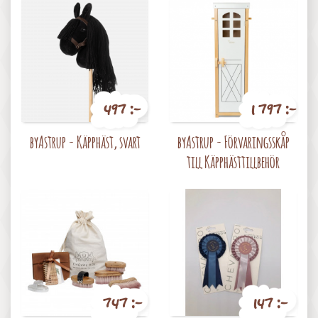
497 :-
1 797 :-
Pris
Pris
byAstrup - Käpphäst, svart
byAstrup - Förvaringsskåp
till Käpphästtillbehör
747 :-
147 :-