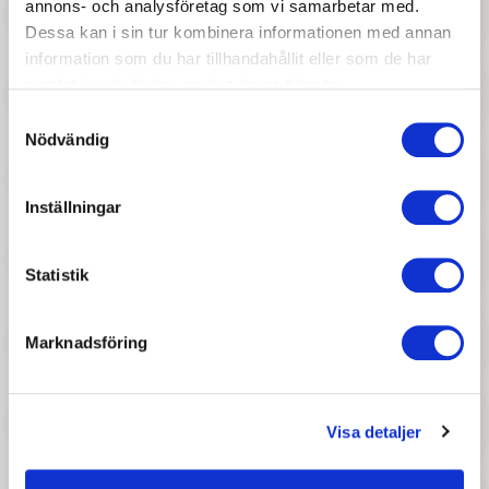
annons- och analysföretag som vi samarbetar med.
Dessa kan i sin tur kombinera informationen med annan
information som du har tillhandahållit eller som de har
samlat in när du har använt deras tjänster.
Samtyckesval
Nödvändig
297 :-
827 :-
Pris
Pris
Cheval Roi - Huva/Powder
Cheval Roi - Käpphäst, Coco
Inställningar
Blue
Statistik
Marknadsföring
Visa detaljer
297 :-
827 :-
Pris
Pris