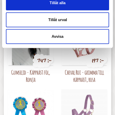
Jabadabado- Käpphäst
Cheval Roi - Käpphäst,
Tillåt alla
Charlie
Tillåt urval
Avvisa
747 :-
197 :-
Pris
Pris
Gumselid - Käpphäst föl,
Cheval Roi - grimma till
Ronja
käpphäst, rosa