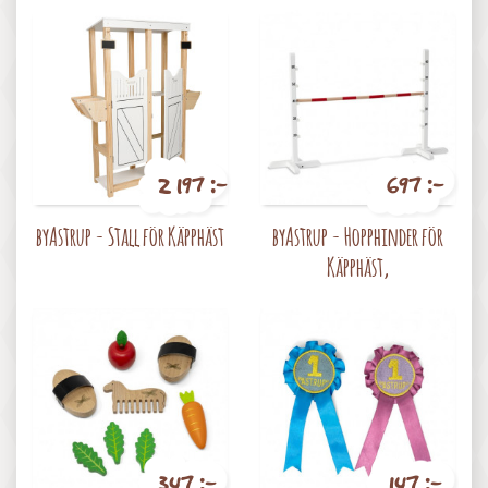
2 197 :-
697 :-
Pris
Pris
byAstrup - Stall för Käpphäst
byAstrup - Hopphinder för
Käpphäst,
347 :-
147 :-