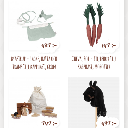
437 :-
147 :-
Pris
Pris
byAstrup - Täcke, hätta och
Cheval Roi - Tillbehör till
träns till käpphäst, grön
käpphäst, Morötter
747 :-
497 :-