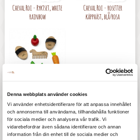
Pris
Pris
Cheval Roi - Ryktset, white
Cheval Roi - rosetter
rainbow
käpphäst, blå/rosa
347 :-
Pris
byAstrup - Tillbehör för
Denna webbplats använder cookies
Käpphäst
Vi använder enhetsidentifierare för att anpassa innehållet
och annonserna till användarna, tillhandahålla funktioner
för sociala medier och analysera vår trafik. Vi
16 andra produkter i samma kategori:
vidarebefordrar även sådana identifierare och annan
information från din enhet till de sociala medier och