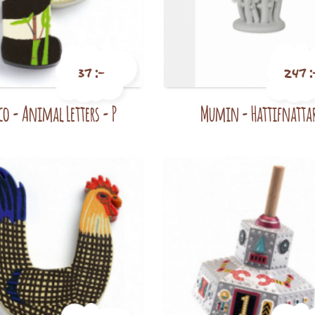
37 :-
247 :
co - Animal Letters - P
Mumin - Hattifnatta
Pris
Pris