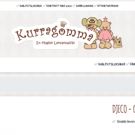
✅ KVALITETSLEKSAKER ✅ FRAKTFRITT ÖVER 299 kr ✅ SNABB LEVERANS ✅ ATTRAKTIVA PRISER
✅ KVALITETSLEKSAKER ✅ FRAKT
DJECO - 
✅
Snabb lever