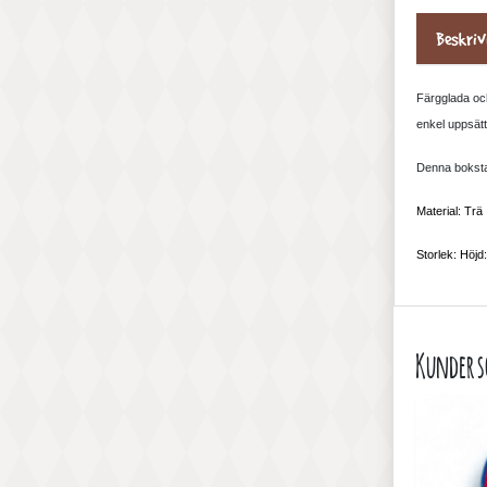
Beskriv
Färgglada och
enkel uppsätt
Denna bokstav
Material: Trä
Storlek: Höjd
Kunder s