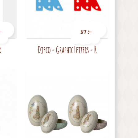
-
37 :-
r
Djeco - Graphic Letters - R
Pris