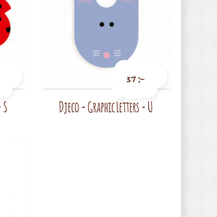
37 :-
- S
Djeco - Graphic Letters - U
Pris