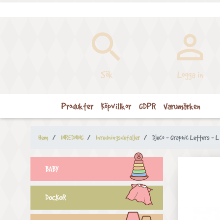


Sök
Logga in
Produkter
Köpvillkor
GDPR
Varumärken
Hem
INREDNING
Inredningsdetaljer
Djeco - Graphic Letters - L
BABY
DOCKOR