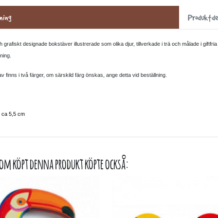
ning
Produktde
 grafiskt designade bokstäver illustrerade som olika djur, tillverkade i trä och målade i giftfr
ning.
 finns i två färger, om särskild färg önskas, ange detta vid beställning.
: ca 5,5 cm
om köpt denna produkt köpte också: