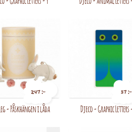
co - Graphic Letters - Y
Djeco - Animal Letters 
247 :-
37 :-
eg - Påskhängen i låda
Djeco - Graphic Letters 
Pris
Pris