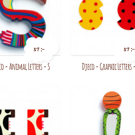
37 :-
37 :-
co - Animal Letters - S
Djeco - Graphic Letters 
Pris
Pris