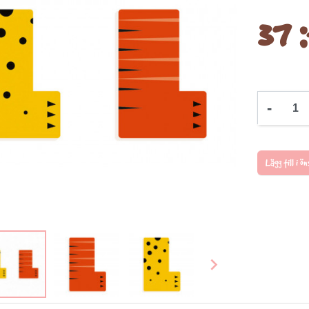
37 :
-
Lägg till i 
