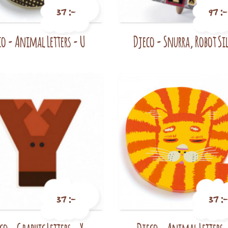
37 :-
97 :-
co - Animal Letters - U
Djeco - Snurra, Robot Si
Pris
Pris
37 :-
37 :-
Pris
Pris