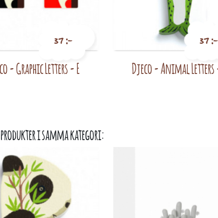
37 :-
37 :-
co - Graphic Letters - E
Djeco - Animal Letters 
Pris
Pris
 produkter i samma kategori: