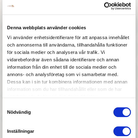
137 :-
37 :-
Denna webbplats använder cookies
Pris
Pris
Djeco - Gold and lovely
Djeco - Graphic Letters - S
Vi använder enhetsidentifierare för att anpassa innehållet
och annonserna till användarna, tillhandahålla funktioner
för sociala medier och analysera vår trafik. Vi
vidarebefordrar även sådana identifierare och annan
information från din enhet till de sociala medier och
annons- och analysföretag som vi samarbetar med.
Dessa kan i sin tur kombinera informationen med annan
information som du har tillhandahållit eller som de har
377 :-
187 :-
samlat in när du har använt deras tjänster.
Samtyckesval
Pris
Pris
Maileg - Påsk Babushka ägg, 5
Maileg - Påskägg, 2st rosa
Nödvändig
st/set
Inställningar