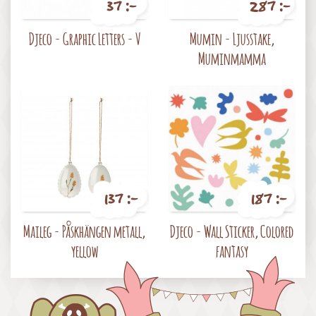
37 :-
287 :-
Pris
Pris
Djeco - Graphic Letters - V
Mumin - Ljusstake,
Muminmamma
137 :-
187 :-
Pris
Pris
Maileg - Påskhängen metall,
Djeco - Wall Sticker, Colored
yellow
fantasy