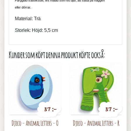
Färgglad träbokstav, fint målad som ett djur, att sätta på väggen
eller dörrar.
Material: Trä
Storlek: Höjd: 5,5 cm
Kunder som köpt denna produkt köpte också:
37 :-
37 :-
Pris
Pris
Djeco - Animal Letters - O
Djeco - Animal Letters - R