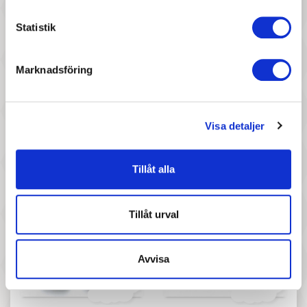
Statistik
Marknadsföring
37 :-
227 :-
Pris
Pris
Djeco - Graphic Letters - Y
Mrs Mighetto - Wall sticker
Visa detaljer
Dear Meow
Tillåt alla
Tillåt urval
Avvisa
37 :-
117 :-
Pris
Pris