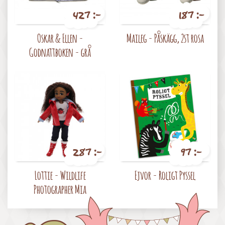
427 :-
187 :-
Pris
Pris
Oskar & Ellen -
Maileg - Påskägg, 2st rosa
Godnattboken - grå
287 :-
97 :-
Pris
Pris
Lottie - Wildlife
Ejvor - Roligt Pyssel
Photographer Mia