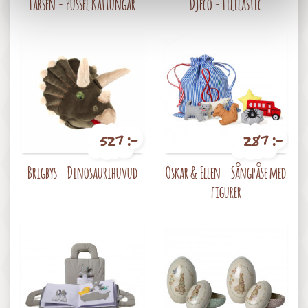
Larsen - Pussel Kattungar
Djeco - Lililastic
527 :-
287 :-
Pris
Pris
Brigbys - Dinosaurihuvud
Oskar & Ellen - Sångpåse med
figurer