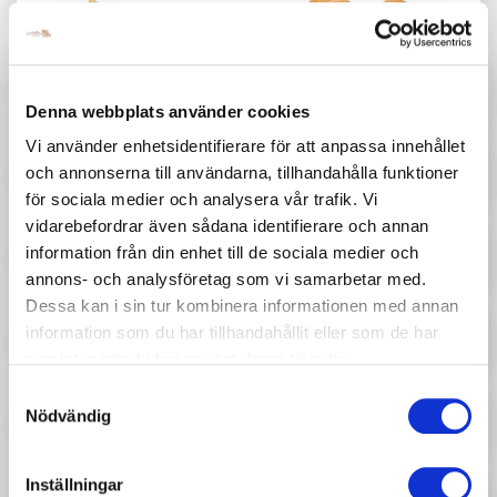
Denna webbplats använder cookies
47 :-
47 :-
Vi använder enhetsidentifierare för att anpassa innehållet
Pris
Pris
och annonserna till användarna, tillhandahålla funktioner
Lanka Kade - Trädjur Räv
Lanka Kade - Trädjur Tupp
för sociala medier och analysera vår trafik. Vi
vidarebefordrar även sådana identifierare och annan
information från din enhet till de sociala medier och
annons- och analysföretag som vi samarbetar med.
Dessa kan i sin tur kombinera informationen med annan
information som du har tillhandahållit eller som de har
samlat in när du har använt deras tjänster.
Samtyckesval
357 :-
497 :-
Nödvändig
Pris
Pris
Djeco - Fantasy Melody
Brigbys - Lamahuvud
Inställningar