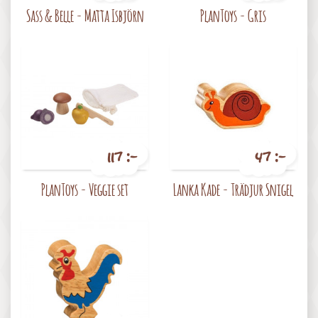
Pris
Pris
Sass & Belle - Matta Isbjörn
PlanToys - Gris
117 :-
47 :-
Pris
Pris
PlanToys - Veggie set
Lanka Kade - Trädjur Snigel