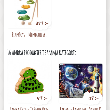
397 :-
Pris
PlanToys - Minigolfset
16 andra produkter i samma kategori:
47 :-
117 :-
Pris
Pris
Lanka Kade - Trädjur Orm
Larsen - Rampussel Apollo 11