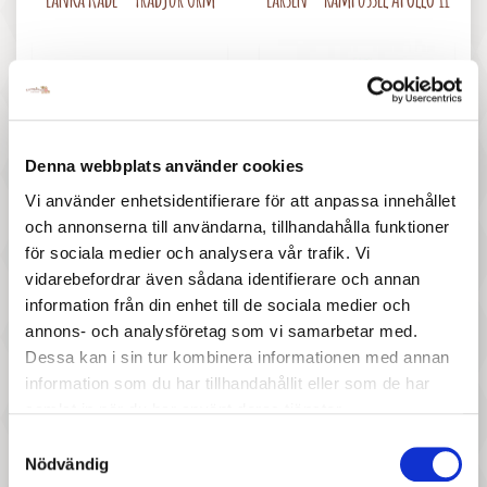
Denna webbplats använder cookies
Vi använder enhetsidentifierare för att anpassa innehållet
47 :-
47 :-
och annonserna till användarna, tillhandahålla funktioner
Pris
Pris
för sociala medier och analysera vår trafik. Vi
Lanka Kade - Trädjur Igelkott
Djeco - Lililastic
vidarebefordrar även sådana identifierare och annan
information från din enhet till de sociala medier och
annons- och analysföretag som vi samarbetar med.
Dessa kan i sin tur kombinera informationen med annan
information som du har tillhandahållit eller som de har
samlat in när du har använt deras tjänster.
Samtyckesval
Nödvändig
97 :-
287 :-