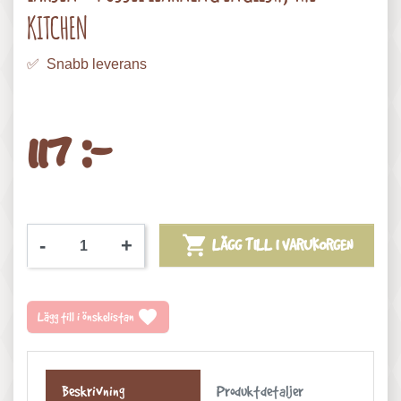
KITCHEN
✅ Snabb leverans
117 :-

-
+
LÄGG TILL I VARUKORGEN
favorite
Lägg till i önskelistan
Beskrivning
Produktdetaljer