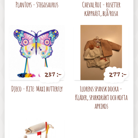
PlanToys - Stegosaurus
Cheval Roi - rosetter
käpphäst, blå/rosa
237 :-
277 :-
Pris
Pris
Djeco - Kite: Maxi butterfly
Llorens spansk docka -
Kläder, sparkdräkt och kofta
aprikos