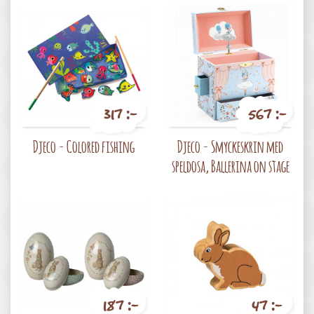
317 :-
567 :-
Pris
Pris
Djeco - Colored fishing
Djeco - Smyckeskrin med
speldosa, Ballerina on stage
187 :-
47 :-