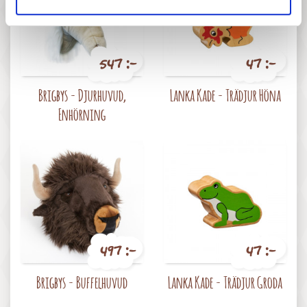
547 :-
47 :-
Pris
Pris
Brigbys - Djurhuvud,
Lanka Kade - Trädjur Höna
Enhörning
497 :-
47 :-
Pris
Pris
Brigbys - Buffelhuvud
Lanka Kade - Trädjur Groda