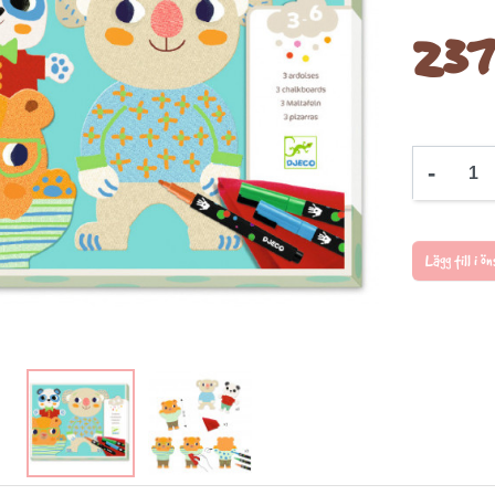
237
-
Lägg till i 