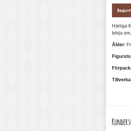
Beskriv
Härliga f
börja om.
Ålder:
Fr
Figursto
Förpack
Tillverka
Kunder s