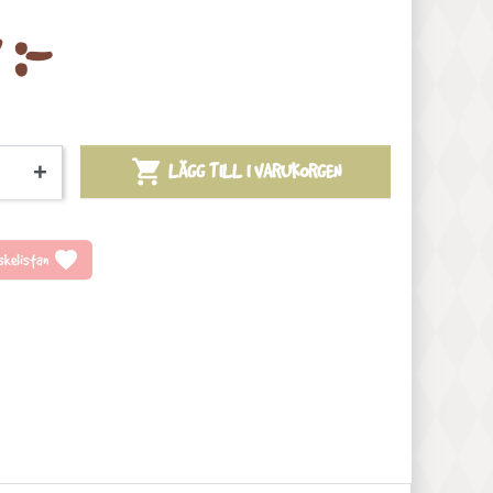
 :-

+
LÄGG TILL I VARUKORGEN
favorite
önskelistan