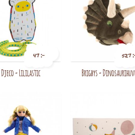
47 :-
527 :
Djeco - Lililastic
Brigbys - Dinosaurihu
Pris
Pris