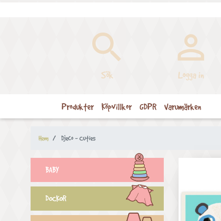


Sök
Logga in
Produkter
Köpvillkor
GDPR
Varumärken
Hem
Djeco - Cuties
BABY
DOCKOR