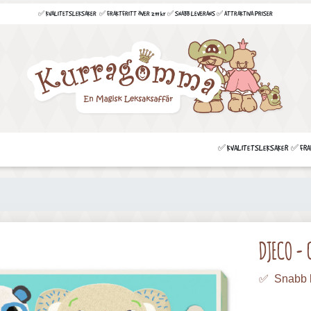
✅ KVALITETSLEKSAKER ✅ FRAKTFRITT ÖVER 299 kr ✅ SNABB LEVERANS ✅ ATTRAKTIVA PRISER
✅ KVALITETSLEKSAKER ✅ FRAKT
DJECO - 
✅ Snabb 