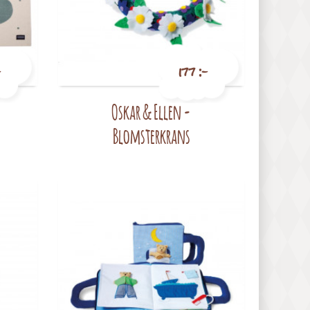
-
177 :-
Oskar & Ellen -
Pris
Blomsterkrans