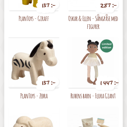
137 :-
287 :-
Pris
Pris
PlanToys - Giraff
Oskar & Ellen - Sångpåse med
figurer
137 :-
1 447 :-
Pris
Pris
PlanToys - Zebra
Rubens barn - Flora Giant