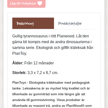
favorite
Lägg till i önskelistan
Beskrivning
Produktdetaljer
Gullig tyrannosaurus i rött Planwood. Låt den
gärna bli kompis med de andra dinosaurierna i
samma serie. Ekologisk och giftfri träleksak från
PlanToy.
Ålder:
Från 12 månader
Storlek:
3,3 x 7,2 x 8,7 cm.
PlanToys - Ekologiska träleksaker med pedagogisk
tanke. Leksakerna är av mycket hög kvalitet och är
tillverkade av gummiträd som inte längre går att
använda till gummiutvinning. Vissa produkter är
tillverkade av massivt trä, andra av PlanWood® som