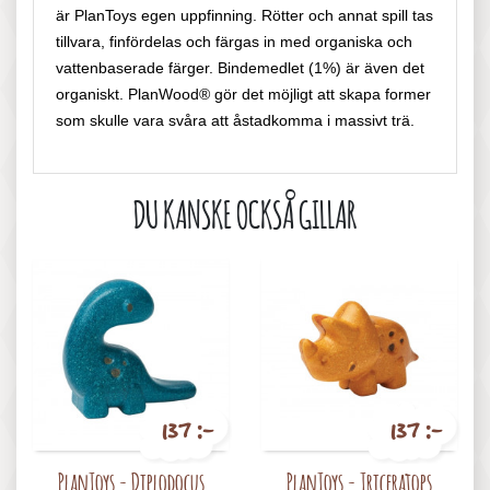
är PlanToys egen uppfinning. Rötter och annat spill tas
tillvara, finfördelas och färgas in med organiska och
vattenbaserade färger. Bindemedlet (1%) är även det
organiskt. PlanWood® gör det möjligt att skapa former
som skulle vara svåra att åstadkomma i massivt trä.
DU KANSKE OCKSÅ GILLAR
137 :-
137 :-
Pris
Pris
PlanToys - Diplodocus
PlanToys - Triceratops