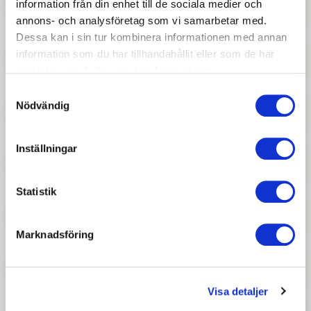
information från din enhet till de sociala medier och
annons- och analysföretag som vi samarbetar med.
Dessa kan i sin tur kombinera informationen med annan
information som du har tillhandahållit eller som de har
samlat in när du har använt deras tjänster.
Samtyckesval
Nödvändig
397 :-
137 :-
Pris
Pris
Inställningar
PlanToys - Minigolfset
PlanToys - Stegosaurus
Statistik
Marknadsföring
297 :-
297 :-
Visa detaljer