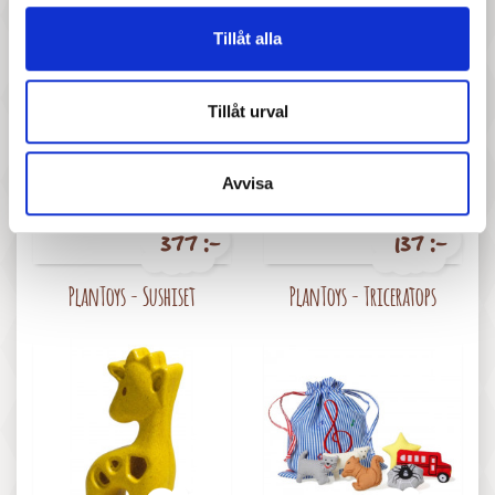
Pris
Pris
PlanToys - Pet Care Set
PlanToys - Frisörset
Tillåt alla
Tillåt urval
Avvisa
377 :-
137 :-
Pris
Pris
PlanToys - Sushiset
PlanToys - Triceratops