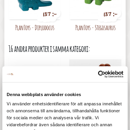
137 :-
137 :-
Pris
Pris
PlanToys - Diplodocus
PlanToys - Stegosaurus
16 andra produkter i samma kategori:
Denna webbplats använder cookies
277 :-
297 :-
Vi använder enhetsidentifierare för att anpassa innehållet
och annonserna till användarna, tillhandahålla funktioner
Pris
Pris
PlanToys - Sandleksak, hink
PlanToys - Brödset
för sociala medier och analysera vår trafik. Vi
och spadar
vidarebefordrar även sådana identifierare och annan