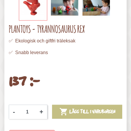
PLANTOYS - TYRANNOSAURUS REX
✅ Ekologisk och giftfri träleksak
✅ Snabb leverans
137 :-

-
+
LÄGG TILL I VARUKORGEN