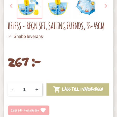


HELESS - REGN SET, SAILING FRIENDS, 35-45CM
✅ Snabb leverans
267 :-

-
+
LÄGG TILL I VARUKORGEN
favorite
Lägg till i önskelistan