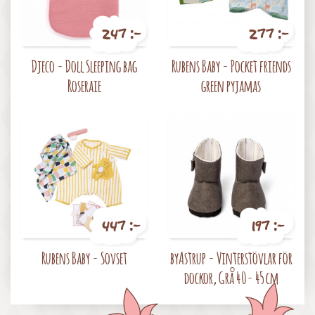
247 :-
277 :-
Pris
Pris
Djeco - Doll Sleeping bag
Rubens Baby - Pocket friends
Roseraie
green pyjamas
447 :-
197 :-
Pris
Pris
Rubens Baby - Sovset
byAstrup - Vinterstövlar för
dockor, Grå 40- 45 cm