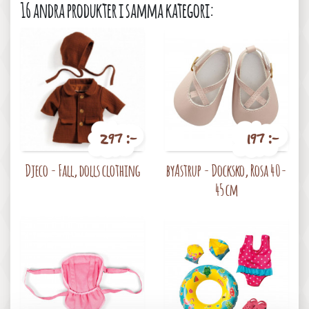
16 andra produkter i samma kategori:
297 :-
197 :-
Pris
Pris
Djeco - Fall, dolls clothing
byAstrup - Docksko, Rosa 40-
45 cm