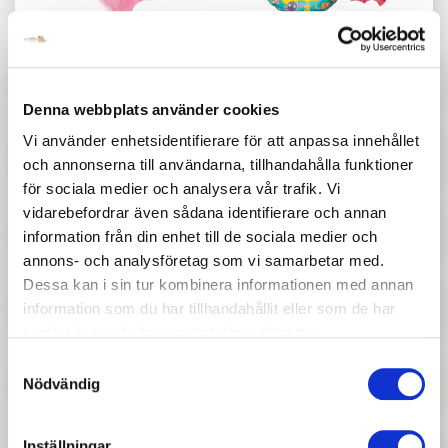
277 :-
277 :-
Pris
Pris
MaMaMeMo - Bärsele till
Heless - Badset till dockan
dockan, rosa
(35-45 cm)
Denna webbplats använder cookies
Vi använder enhetsidentifierare för att anpassa innehållet
och annonserna till användarna, tillhandahålla funktioner
för sociala medier och analysera vår trafik. Vi
vidarebefordrar även sådana identifierare och annan
information från din enhet till de sociala medier och
annons- och analysföretag som vi samarbetar med.
Dessa kan i sin tur kombinera informationen med annan
197 :-
507 :-
information som du har tillhandahållit eller som de har
Pris
Pris
samlat in när du har använt deras tjänster.
Heless - Ballerinaskor till
Djeco - Olive, doll for a bath
Samtyckesval
dockan (30-34cm)
Nödvändig
Inställningar