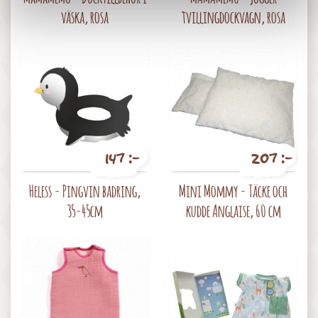
väska, rosa
tvillingdockvagn, rosa
147 :-
207 :-
Pris
Pris
Heless - Pingvin badring,
Mini Mommy - Täcke och
35-45cm
kudde Anglaise, 60 cm