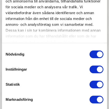
och annonserna till användarna, tillhandahålla funktioner
för sociala medier och analysera vår trafik. Vi
vidarebefordrar även sådana identifierare och annan
information från din enhet till de sociala medier och
annons- och analysföretag som vi samarbetar med.
Dessa kan i sin tur kombinera informationen med annan
457 :-
97 :-
information som du har tillhandahållit eller som de har
samlat in när du har använt deras tjänster.
Pris
Pris
Konges slöjd - Sovsäck till
Heless - Badtofflor till
Samtyckesval
dockan, Peonia
dockan (38-45 cm)
Nödvändig
Inställningar
Statistik
Marknadsföring
277 :-
267 :-