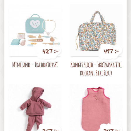
427 :-
497 :-
Pris
Pris
Miniland - Trä doktorset
Konges slöjd - Skötväska till
dockan, Bibi Fleur
257 :-
247 :-