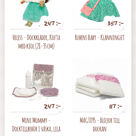
247 :-
357 :-
Pris
Pris
Heless - Dockkläder, Kofta
Rubens Baby - Klänningset
med kjol (28-35 cm)
247 :-
117 :-
Pris
Pris
Mini Mommy -
MAGTOYS - Blöjor till
Docktillbehör i väska, lila
dockan