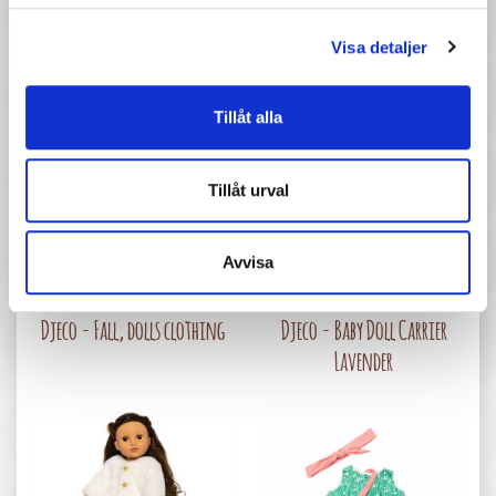
Pris
Pris
MaMaMeMo - Bärsele till
MaMaMeMo - Docktillbehör i
Visa detaljer
dockan, grå
väska, rosa
Tillåt alla
Tillåt urval
Avvisa
297 :-
277 :-
Pris
Pris
Djeco - Fall, dolls clothing
Djeco - Baby Doll Carrier
Lavender