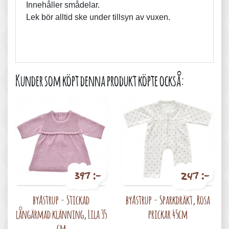
Innehåller smådelar.
Lek bör alltid ske under tillsyn av vuxen.
Kunder som köpt denna produkt köpte också:
397 :-
247 :-
Pris
Pris
byAstrup - Stickad
byAstrup - Sparkdräkt, Rosa
långärmad klänning, Lila 35
prickar 45cm
cm