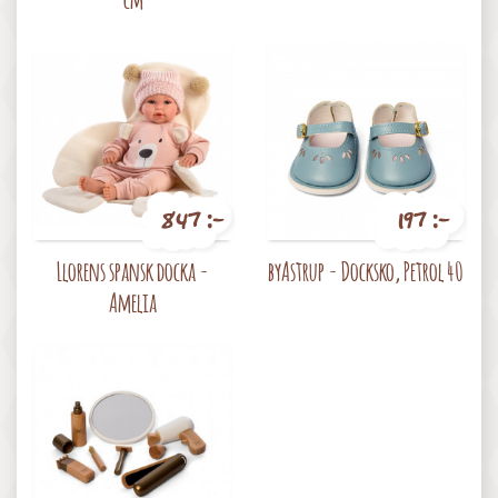
847 :-
197 :-
Pris
Pris
Llorens spansk docka -
byAstrup - Docksko, Petrol 40
Amelia