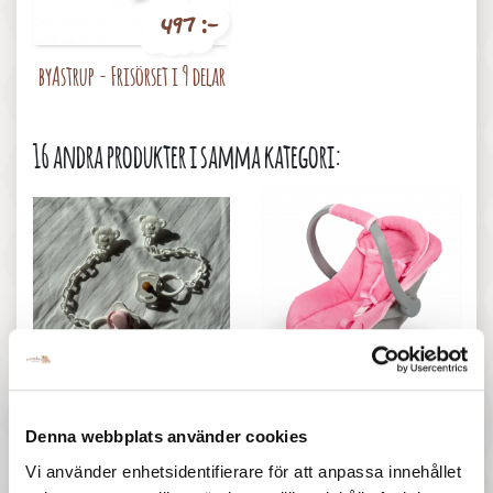
497 :-
Pris
byAstrup - Frisörset i 9 delar
16 andra produkter i samma kategori:
77 :-
397 :-
Pris
Pris
Llorens spansk docka - Napp
MaMaMeMo - Bilbarnstol till
vanlig, liten
dockan, rosa
Denna webbplats använder cookies
Vi använder enhetsidentifierare för att anpassa innehållet