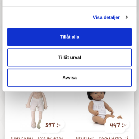
Visa detaljer
Tillåt alla
827 :-
527 :-
Pris
Pris
Llorens spansk docka -
Llorens spansk docka - Zoe
Tillåt urval
Casandra
Balett
Avvisa
397 :-
447 :-
Pris
Pris