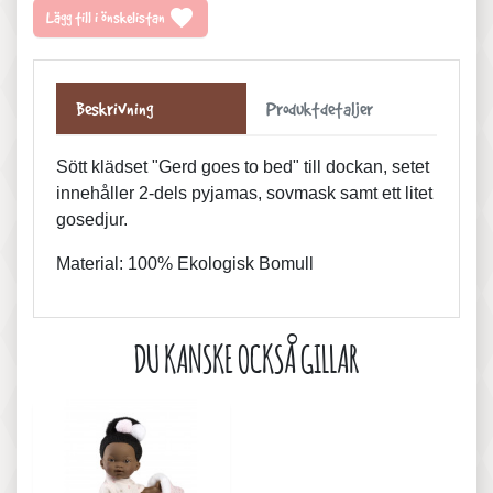
favorite
Lägg till i önskelistan
Beskrivning
Produktdetaljer
Sött klädset "Gerd goes to bed" till dockan, setet
innehåller 2-dels pyjamas, sovmask samt ett litet
gosedjur.
Material: 100% Ekologisk Bomull
DU KANSKE OCKSÅ GILLAR