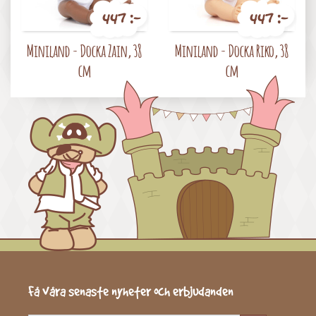
447 :-
447 :-
Pris
Pris
Miniland - Docka Zain, 38
Miniland - Docka Riko, 38
cm
cm
Få våra senaste nyheter och erbjudanden