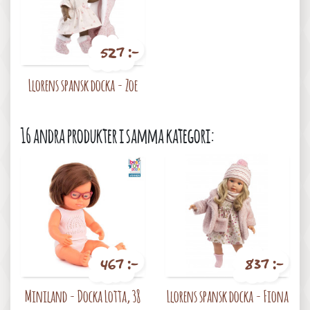
527 :-
Pris
Llorens spansk docka - Zoe
16 andra produkter i samma kategori:
467 :-
837 :-
Pris
Pris
Miniland - Docka Lotta, 38
Llorens spansk docka - Fiona