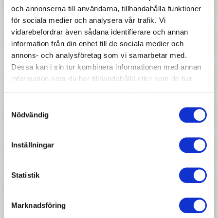
och annonserna till användarna, tillhandahålla funktioner
497 :-
447 :-
för sociala medier och analysera vår trafik. Vi
Pris
Pris
vidarebefordrar även sådana identifierare och annan
Rubens Kids - Cicci
Miniland - Docka Grace, 38
information från din enhet till de sociala medier och
cm
annons- och analysföretag som vi samarbetar med.
Dessa kan i sin tur kombinera informationen med annan
information som du har tillhandahållit eller som de har
samlat in när du har använt deras tjänster.
Samtyckesval
Nödvändig
927 :-
227 :-
Inställningar
Pris
Pris
Llorens spansk docka -
Miniland - Cold Weather
Statistik
Jasmine
Dress set
Marknadsföring