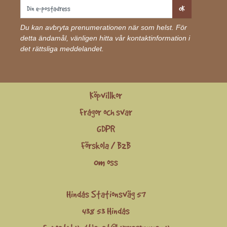
OK
Du kan avbryta prenumerationen när som helst. För
detta ändamål, vänligen hitta vår kontaktinformation i
det rättsliga meddelandet.
Köpvillkor
Frågor och svar
GDPR
Förskola / B2B
Om oss
Hindås Stationsväg 57
438 53 Hindås