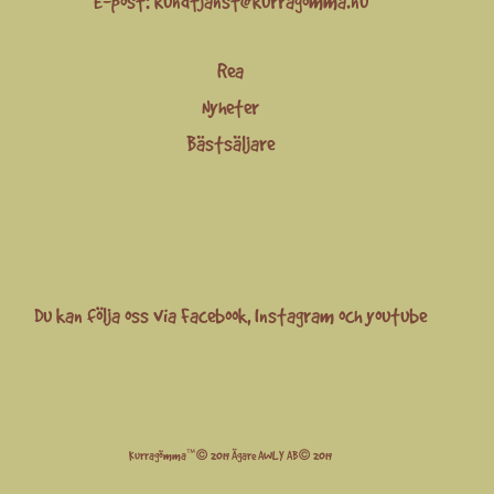
E-post:
kundtjanst@kurragomma.nu
Rea
Nyheter
Bästsäljare
Du kan följa oss via
Facebook
,
Instagram
och
youtube
Kurragömma™© 2019 Ägare AWLY AB© 2019