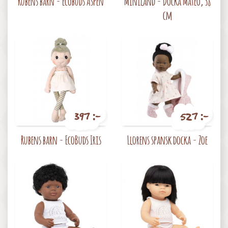
Rubens barn - Ecobuds Aspen
Miniland - Docka Mateo, 38
cm
397 :-
527 :-
Pris
Pris
Rubens barn - EcoBuds Iris
Llorens spansk docka - Zoe