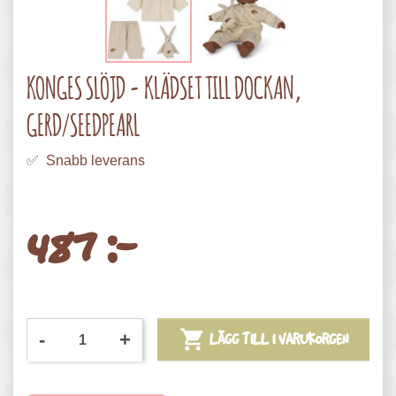
KONGES SLÖJD - KLÄDSET TILL DOCKAN,
GERD/SEEDPEARL
✅ Snabb leverans
487 :-

-
+
LÄGG TILL I VARUKORGEN