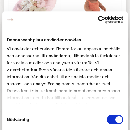
977 :-
547 :-
Pris
Pris
Llorens spansk docka -
Miniland - Docka Valentina
Denna webbplats använder cookies
Matilda
med sparkdräkt, 38 cm
Vi använder enhetsidentifierare för att anpassa innehållet
och annonserna till användarna, tillhandahålla funktioner
för sociala medier och analysera vår trafik. Vi
vidarebefordrar även sådana identifierare och annan
information från din enhet till de sociala medier och
annons- och analysföretag som vi samarbetar med.
Dessa kan i sin tur kombinera informationen med annan
information som du har tillhandahållit eller som de har
847 :-
747 :-
samlat in när du har använt deras tjänster.
Pris
Pris
Samtyckesval
Marina&Pau - Docka, Alina
Llorens spansk docka - Elsa
Nödvändig