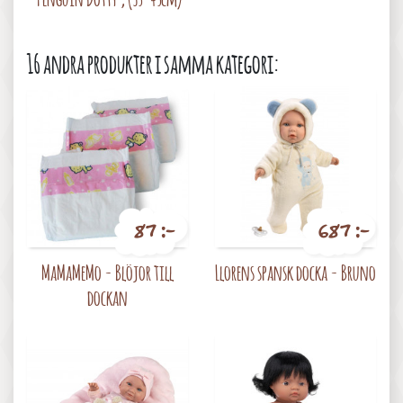
16 andra produkter i samma kategori:
87 :-
687 :-
Pris
Pris
MaMaMeMo - Blöjor till
Llorens spansk docka - Bruno
dockan