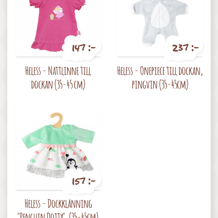
147 :-
237 :-
Pris
Pris
Heless - Nattlinne till
Heless - Onepiece till dockan,
dockan (35-45 cm)
pingvin (35-45cm)
157 :-
Pris
Heless - Dockklänning
"Penguin Dotty", (35-45cm)