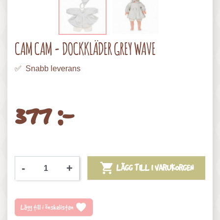
CAM CAM - DOCKKLÄDER GREY WAVE
✅ Snabb leverans
377 :-

-
+
LÄGG TILL I VARUKORGEN
favorite
Lägg till i önskelistan