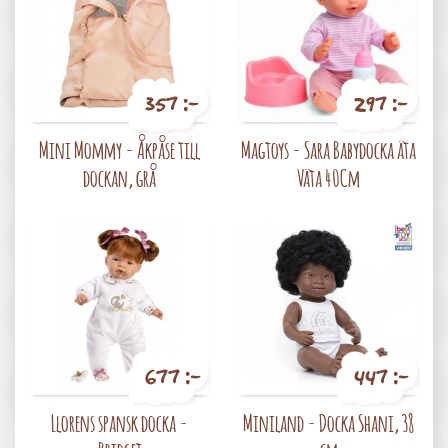
357 :-
297 :-
Pris
Pris
Mini Mommy - Åkpåse till
Magtoys - Sara Babydocka äta
dockan, grå
Väta 40Cm
677 :-
447 :-
Pris
Pris
Llorens spansk docka -
Miniland - Docka Shani, 38