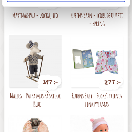
827 :-
297 :-
Pris
Pris
Marina&Pau - Docka, Teo
Rubens Barn - EcoBuds Outfit
- Spring
397 :-
277 :-
Pris
Pris
Maileg - Pappa mus på skidor
Rubens Baby - Pocket friends
- Blue
pink pyjamas