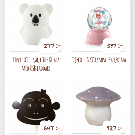
277 :-
597 :-
Pris
Pris
Tiny Tot - Kalle the Koala
Djeco - Nattlampa, Ballerina
med USB laddare
647 :-
927 :-