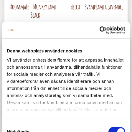
Pris
Pris
Roommate - Monkey Lamp -
Heico - Svamplampa lavendel
Black
Denna webbplats använder cookies
Vi använder enhetsidentifierare för att anpassa innehållet
och annonserna till användarna, tillhandahålla funktioner
167 :-
297 :-
för sociala medier och analysera vår trafik. Vi
vidarebefordrar även sådana identifierare och annan
Pris
Pris
Sass & Belle - Lampa Igelkott
A little lovely company -
information från din enhet till de sociala medier och
Projektorlampa Unicorn
annons- och analysföretag som vi samarbetar med.
Dessa kan i sin tur kombinera informationen med annan
information som du har tillhandahållit eller som de har
samlat in när du har använt deras tjänster.
Samtyckesval
Nödvändig