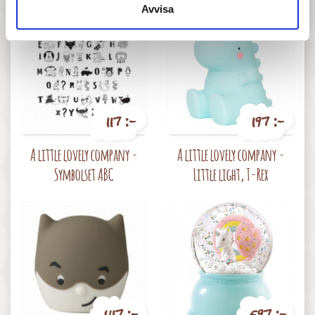
Avvisa
117 :-
197 :-
Pris
Pris
A little lovely company -
A little lovely company -
Symbolset ABC
Little light, T-Rex
417 :-
597 :-