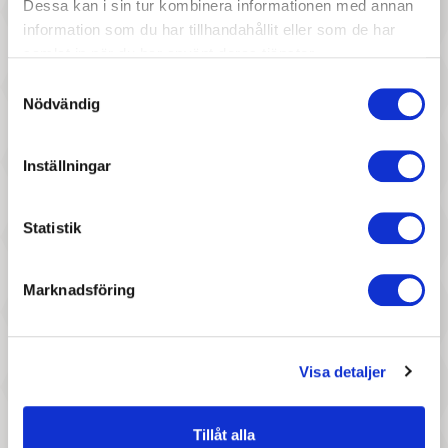
Dessa kan i sin tur kombinera informationen med annan
med USB laddare
Fox
information som du har tillhandahållit eller som de har
samlat in när du har använt deras tjänster.
Samtyckesval
Nödvändig
Inställningar
197 :-
417 :-
Statistik
Pris
Pris
Jabadabado - Led Lampa Svan
Liewood - Nicola nattlampa,
Superhero
Marknadsföring
Visa detaljer
Tillåt alla