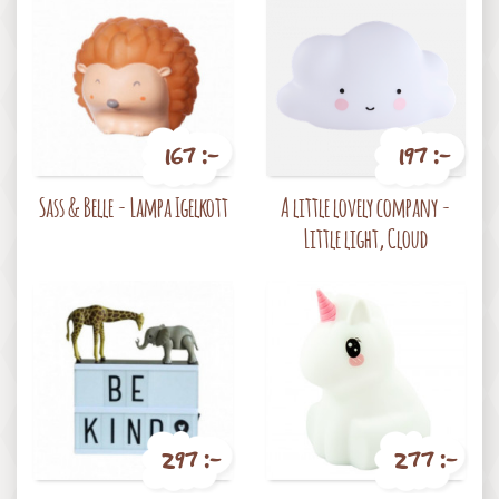
167 :-
197 :-
Pris
Pris
Sass & Belle - Lampa Igelkott
A little lovely company -
Little light, Cloud
297 :-
277 :-
Pris
Pris