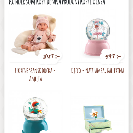
Kunder som köpt denna produkt köpte också:
847 :-
597 :-
Pris
Pris
Llorens spansk docka -
Djeco - Nattlampa, Ballerina
Amelia