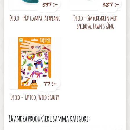
597 :-
387 :-
Pris
Pris
Djeco - Nattlampa, Airplane
Djeco - Smyckeskrin med
speldosa, Fawn's sång
77 :-
Pris
Djeco - Tattoo, Wild Beauty
16 andra produkter i samma kategori: