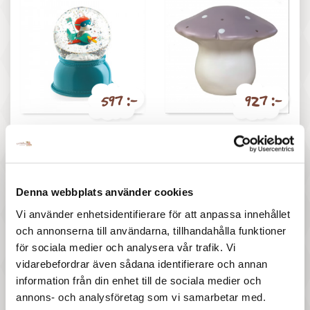
597 :-
927 :-
Pris
Pris
Djeco - Nattlampa, Airplane
Heico - Svamplampa lavendel
Denna webbplats använder cookies
Vi använder enhetsidentifierare för att anpassa innehållet
och annonserna till användarna, tillhandahålla funktioner
för sociala medier och analysera vår trafik. Vi
vidarebefordrar även sådana identifierare och annan
277 :-
297 :-
information från din enhet till de sociala medier och
Pris
Pris
Tiny Tot - Kalle the Koala
Pellianni - The Night Fighter
annons- och analysföretag som vi samarbetar med.