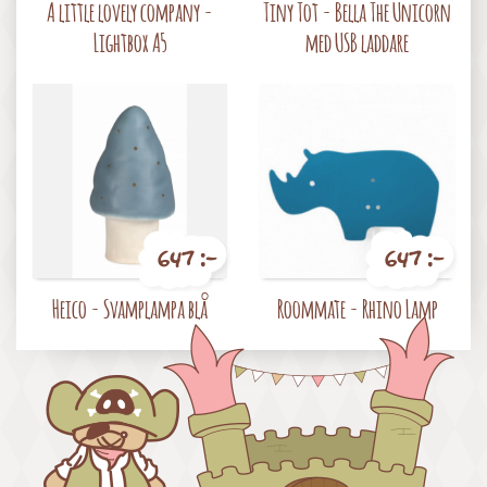
A little lovely company -
Tiny Tot - Bella The Unicorn
Lightbox A5
med USB laddare
647 :-
647 :-
Pris
Pris
Heico - Svamplampa blå
Roommate - Rhino Lamp