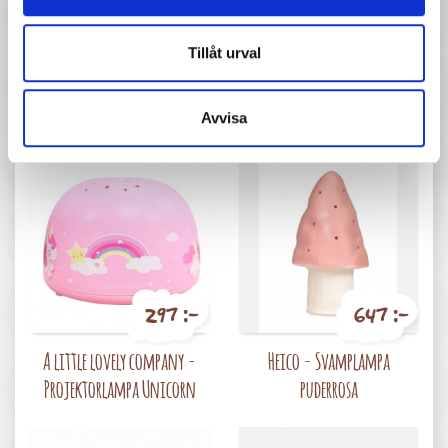
957 :-
647 :-
Tillåt urval
Pris
Pris
Liewood - Stor nattlampa
Roommate - Monkey Lamp -
Jimbo, Cat Golden caramel
Black
Avvisa
297 :-
647 :-
Pris
Pris
A little lovely company -
Heico - Svamplampa
Projektorlampa Unicorn
puderrosa