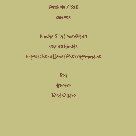
Förskola / B2B
Om oss
Hindås Stationsväg 57
438 53 Hindås
E-post:
kundtjanst@kurragomma.nu
Rea
Nyheter
Bästsäljare