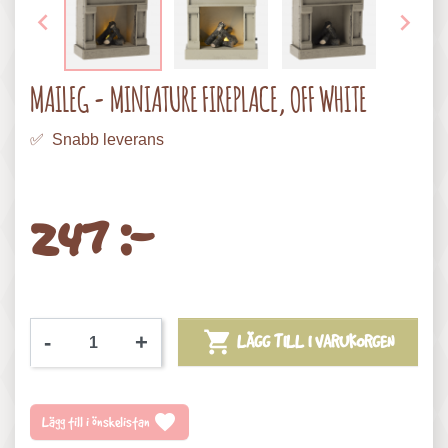


MAILEG - MINIATURE FIREPLACE, OFF WHITE
✅ Snabb leverans
247 :-

-
+
LÄGG TILL I VARUKORGEN
favorite
Lägg till i önskelistan