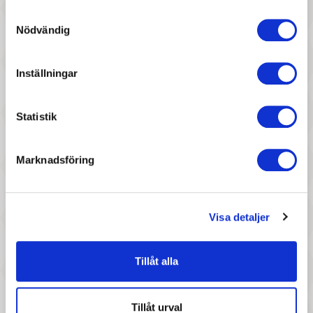
Samtyckesval
Nödvändig
Inställningar
117 :-
167 :-
Pris
Pris
Maileg - Gummibåt
Maileg - Gungstol Mörkgrön
Statistik
Marknadsföring
Visa detaljer
97 :-
267 :-
Tillåt alla
Pris
Pris
Maileg - Sopkvast och skyffel
Maileg - Queen mouse, Mum
Tillåt urval