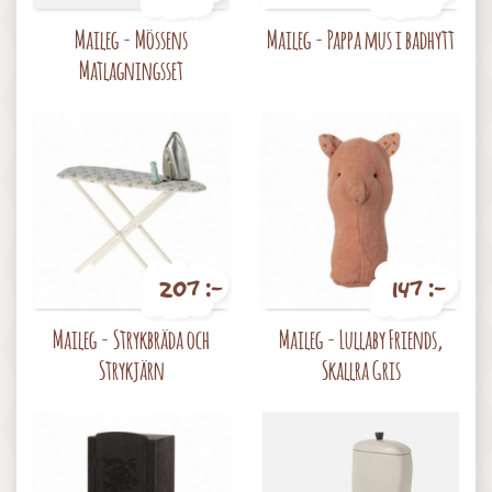
Pris
Pris
Maileg - Mössens
Maileg - Pappa mus i badhytt
Matlagningsset
207 :-
147 :-
Pris
Pris
Maileg - Strykbräda och
Maileg - Lullaby Friends,
Strykjärn
Skallra Gris