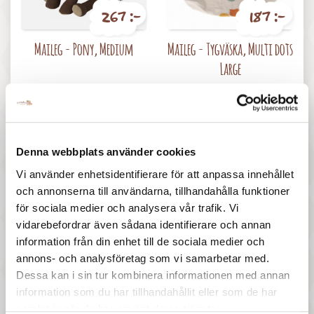
267 :-
187 :-
Pris
Pris
Maileg - Pony, Medium
Maileg - Tygväska, Multi dots
Large
Denna webbplats använder cookies
Vi använder enhetsidentifierare för att anpassa innehållet
och annonserna till användarna, tillhandahålla funktioner
397 :-
67 :-
för sociala medier och analysera vår trafik. Vi
vidarebefordrar även sådana identifierare och annan
Pris
Pris
Maileg - Pappa mus på skidor
Maileg - Small suitcase,
information från din enhet till de sociala medier och
- Blue
Blossom Blue
annons- och analysföretag som vi samarbetar med.
Dessa kan i sin tur kombinera informationen med annan
information som du har tillhandahållit eller som de har
samlat in när du har använt deras tjänster.