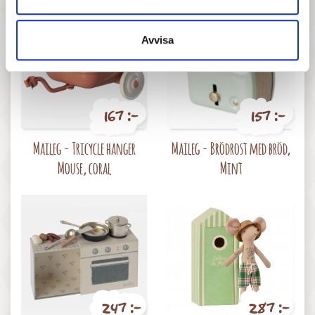
Avvisa
167 :-
157 :-
Pris
Pris
Maileg - Tricycle hanger
Maileg - Brödrost med bröd,
Mouse, coral
Mint
247 :-
287 :-