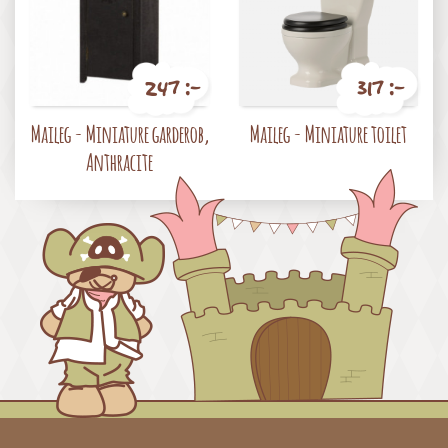
247 :-
317 :-
Pris
Pris
Maileg - Miniature garderob,
Maileg - Miniature toilet
Anthracite