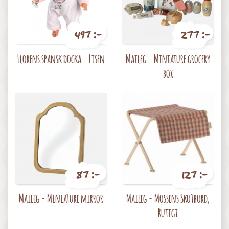
497 :-
277 :-
Pris
Pris
Llorens spansk docka - Lisen
Maileg - Miniature grocery
box
87 :-
127 :-
Pris
Pris
Maileg - Miniature mirror
Maileg - Mössens Skötbord,
Rutigt