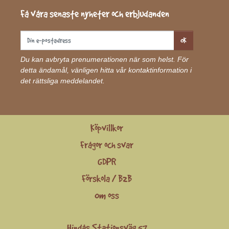
Få våra senaste nyheter och erbjudanden
OK
Du kan avbryta prenumerationen när som helst. För
detta ändamål, vänligen hitta vår kontaktinformation i
det rättsliga meddelandet.
Köpvillkor
Frågor och svar
GDPR
Förskola / B2B
Om oss
Hindås Stationsväg 57