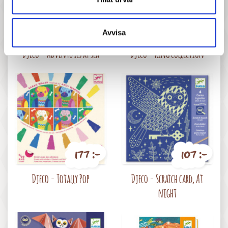
177 :-
167 :-
Avvisa
Pris
Pris
Djeco - Adventures at sea
Djeco - Ring collection
177 :-
107 :-
Pris
Pris
Djeco - Totally Pop
Djeco - Scratch card, At
night