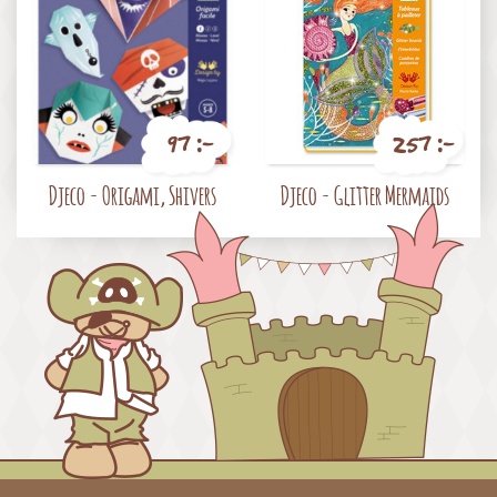
97 :-
257 :-
Pris
Pris
Djeco - Origami, Shivers
Djeco - Glitter Mermaids