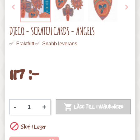


DJECO - SCRATCH CARDS - ANGELS
✅ Fraktfritt ✅ Snabb leverans
117 :-

-
+
LÄGG TILL I VARUKORGEN

Slut i Lager