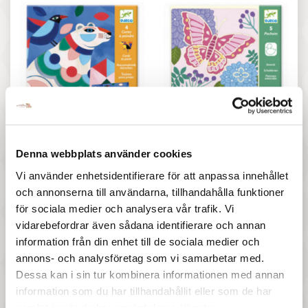
167 :-
107 :-
Pris
Pris
Djeco - Fanciful bestiary
Djeco - Stencil, Garden
Denna webbplats använder cookies
wings
Vi använder enhetsidentifierare för att anpassa innehållet
och annonserna till användarna, tillhandahålla funktioner
för sociala medier och analysera vår trafik. Vi
vidarebefordrar även sådana identifierare och annan
information från din enhet till de sociala medier och
annons- och analysföretag som vi samarbetar med.
Dessa kan i sin tur kombinera informationen med annan
information som du har tillhandahållit eller som de har
137 :-
97 :-
samlat in när du har använt deras tjänster.