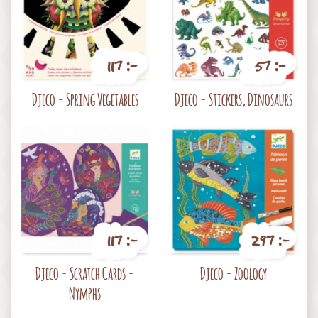
117 :-
57 :-
Pris
Pris
Djeco - Spring Vegetables
Djeco - Stickers, Dinosaurs
117 :-
297 :-
Pris
Pris
Djeco - Scratch Cards -
Djeco - Zoology
Nymphs