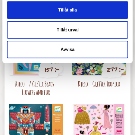
Pris
Pris
Djeco - Painting, India
Djeco - Superheroes
Tillåt alla
Tillåt urval
Avvisa
157 :-
277 :-
Pris
Pris
Djeco - Artistic Beads -
Djeco - Glitter Tropico
Flowers and fur