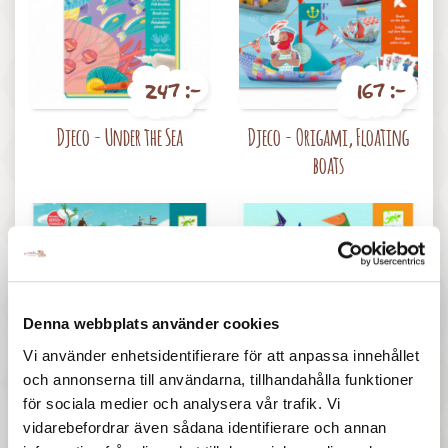
247 :-
167 :-
Pris
Pris
Djeco - Under the Sea
Djeco - Origami, Floating
boats
Denna webbplats använder cookies
Vi använder enhetsidentifierare för att anpassa innehållet
177 :-
97 :-
och annonserna till användarna, tillhandahålla funktioner
Pris
Pris
Djeco - Adventures at sea
Djeco - Origami, Dinosaurs
för sociala medier och analysera vår trafik. Vi
vidarebefordrar även sådana identifierare och annan