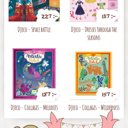
227 :-
137 :-
Pris
Pris
Djeco - Space battle
Djeco - Dresses through the
seasons
187 :-
157 :-
Pris
Pris
Djeco - Collages - Melodies
Djeco - Collages - Wilderness