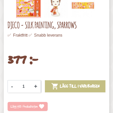
DJECO - SILK PAINTING, SPARROWS
✅ Fraktfritt ✅ Snabb leverans
377 :-

-
+
LÄGG TILL I VARUKORGEN
favorite
Lägg till i önskelistan