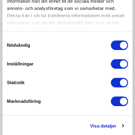
information från din enhet till de sociala medier och
annons- och analysföretag som vi samarbetar med.
Dessa kan i sin tur kombinera informationen med annan
information som du har tillhandahållit eller som de har
samlat in när du har använt deras tjänster.
Samtyckesval
Nödvändig
197 :-
57 :-
Pris
Pris
Djeco - Wildlife
Djeco - Stickers Princesses tea
Inställningar
party
Statistik
Marknadsföring
Visa detaljer
237 :-
277 :-